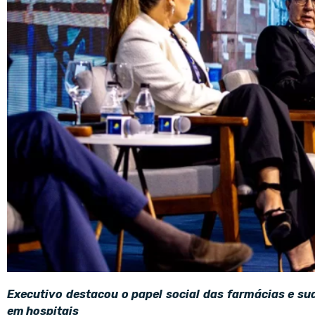
Executivo destacou o papel social das farmácias e su
em hospitais