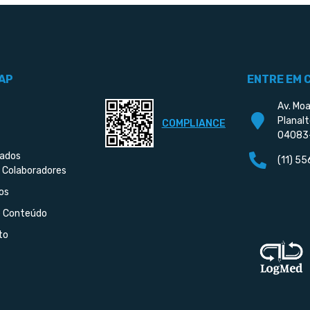
AP
ENTRE EM 
Av. Moa
Planalt
COMPLIANCE
04083
iados
(11) 5
 Colaboradores
os
e Conteúdo
to