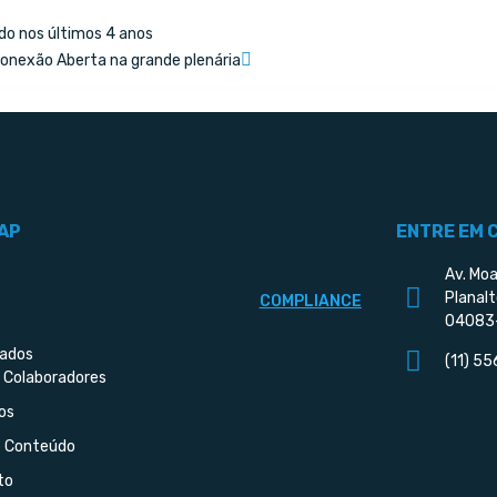
do nos últimos 4 anos
nexão Aberta na grande plenária
AP
ENTRE EM 
Av. Moa
Planalt
COMPLIANCE
04083
iados
(11) 5
 Colaboradores
os
e Conteúdo
to