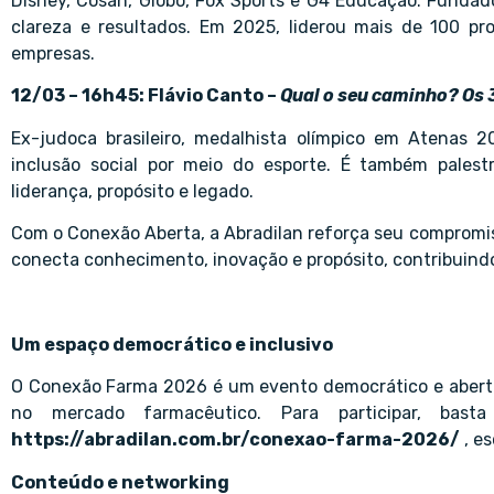
Disney, Cosan, Globo, Fox Sports e G4 Educação. Fundad
clareza e resultados. Em 2025, liderou mais de 100 pro
empresas.
12/03 – 16h45: Flávio Canto –
Qual o seu caminho? Os 
Ex-judoca brasileiro, medalhista olímpico em Atenas
inclusão social por meio do esporte. É também pales
liderança, propósito e legado.
Com o Conexão Aberta, a Abradilan reforça seu compromis
conecta conhecimento, inovação e propósito, contribuindo
Um espaço democrático e inclusivo
O Conexão Farma 2026 é um evento democrático e aberto 
no mercado farmacêutico. Para participar, basta 
https://abradilan.com.br/conexao-farma-2026/
, e
Conteúdo e networking