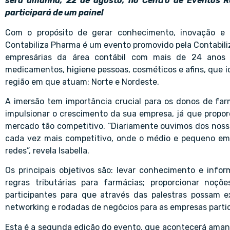
será amanhã, 22 de agosto, no Centro de Eventos Re
participará de um painel
Com o propósito de gerar conhecimento, inovação e 
Contabiliza Pharma é um evento promovido pela Contabili
empresárias da área contábil com mais de 24 anos
medicamentos, higiene pessoas, cosméticos e afins, que 
região em que atuam: Norte e Nordeste.
A imersão tem importância crucial para os donos de far
impulsionar o crescimento da sua empresa, já que propo
mercado tão competitivo. “Diariamente ouvimos dos nosso
cada vez mais competitivo, onde o médio e pequeno em
redes”, revela Isabella.
Os principais objetivos são: levar conhecimento e info
regras tributárias para farmácias; proporcionar noç
participantes para que através das palestras possam ex
networking e rodadas de negócios para as empresas parti
Esta é a segunda edição do evento, que acontecerá aman