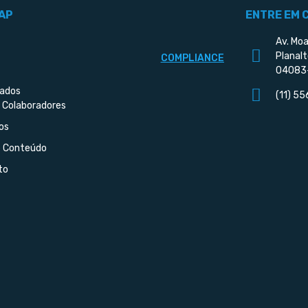
AP
ENTRE EM 
Av. Moa
Planalt
COMPLIANCE
04083
iados
(11) 5
 Colaboradores
os
e Conteúdo
to