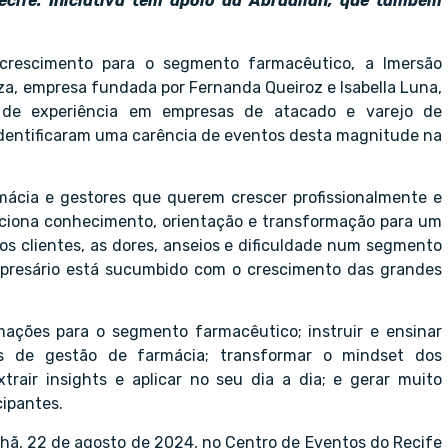
cife. Iniciativa tem apoio da Abradilan, que também
crescimento para o segmento farmacêutico, a Imersão
za, empresa fundada por Fernanda Queiroz e Isabella Luna,
 de experiência em empresas de atacado e varejo de
identificaram uma carência de eventos desta magnitude na
mácia e gestores que querem crescer profissionalmente e
rciona conhecimento, orientação e transformação para um
s clientes, as dores, anseios e dificuldade num segmento
presário está sucumbido com o crescimento das grandes
rmações para o segmento farmacêutico; instruir e ensinar
ões de gestão de farmácia; transformar o mindset dos
trair insights e aplicar no seu dia a dia; e gerar muito
cipantes.
hã, 22 de agosto de 2024, no Centro de Eventos do Recife