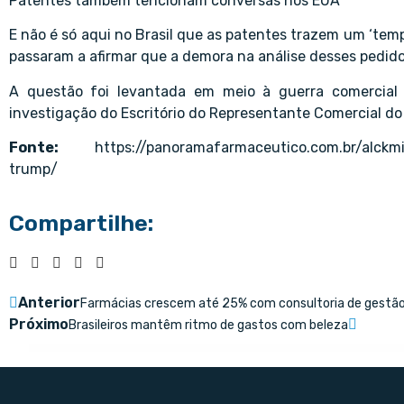
Patentes também tencionam conversas nos EUA
E não é só aqui no Brasil que as patentes trazem um ‘temp
passaram a afirmar que a demora na análise desses pedidos
A questão foi levantada em meio à guerra comercia
investigação do Escritório do Representante Comercial do 
Fonte:
https://panoramafarmaceutico.com.br/alckmin
trump/
Compartilhe:
Anterior
Farmácias crescem até 25% com consultoria de gestã
Próximo
Brasileiros mantêm ritmo de gastos com beleza