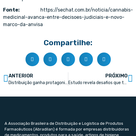
Fonte:
https://sechat.com.br/noticia/cannabis-
medicinal-avanca-entre-decisoes-judiciais-e-novo-
marco-da-anvisa
Compartilhe:
ANTERIOR
PRÓXIMO
Distribuição ganha protagonismo no Conexão Farma 2026 e premiação reforça força da parceria com a indústria
Estudo revela desafios que travam eficiência e escalabilidade no setor farmacêutico
A Associação Brasileira de Distribuição e Logística de Produtos
Farmacêuticos (Abradilan) é formada por empresas distribuidoras
de medicamentos, produtos para a saúde, artigos de higiene