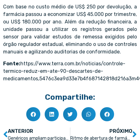
Com base no custo médio de US$ 250 por devolução, a
farmácia passou a economizar US$ 45.000 por trimestre,
ou US$ 180.000 por ano. Além da redução financeira, a
unidade passou a utilizar os registros gerados pelo
sensor para validar estudos de remessa exigidos pelo
órgão regulador estadual, eliminando o uso de controles
manuais e agilizando auditorias de conformidade.
Fonte:
https://www.terra.com.br/noticias/controle-
termico-reduz-em-ate-90-descartes-de-
medicamentos,5476c3ea9d33e7b4f687142818d216a3m4
Compartilhe:
ANTERIOR
PRÓXIMO
Genéricos ampliam participação na distribuição farmacêutica e consolidam papel estratégico para o acesso à saúde no Brasil
Ritmo de abertura de farmácias volta a crescer, mas acende alerta