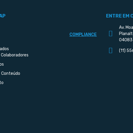
AP
ENTRE EM 
Av. Moa
Planalt
COMPLIANCE
04083
iados
(11) 5
 Colaboradores
os
e Conteúdo
to