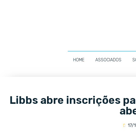
HOME
ASSOCIADOS
S
Libbs abre inscrições p
ab
17/