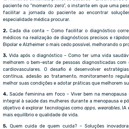
paciente no “momento zero”, o instante em que uma pess
facilitar a jornada do paciente ao encontrar soluçõe
especialidade médica procurar.
2.
Cada dia conta – Como facilitar o diagnóstico corr
médicos na realização de diagnósticos precisos e rápi
Bipolar e Alzheimer o mais cedo possível, melhorando o pr
3.
Vida após o diagnóstico – Como ter uma vida saudáv
melhorem o bem-estar de pessoas diagnosticadas com d
cardiovasculares. O desafio é desenvolver estratég
contínua, adesão ao tratamento, monitoramento regula
melhor suas condições e adotar práticas que melhorem sua
4.
Saúde feminina em foco – Viver bem na menopausa –
integral à saúde das mulheres durante a menopausa e p
objetivo é explorar tecnologias como
apps
,
wearables
, IA
mais equilíbrio e qualidade de vida.
5.
Quem cuida de quem cuida? – Soluções inovadoras