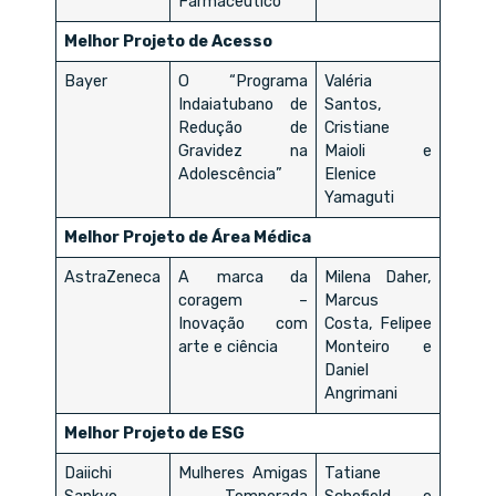
Farmacêutico
Melhor Projeto de Acesso
Bayer
O “Programa
Valéria
Indaiatubano de
Santos,
Redução de
Cristiane
Gravidez na
Maioli e
Adolescência”
Elenice
Yamaguti
Melhor Projeto de Área Médica
AstraZeneca
A marca da
Milena Daher,
coragem –
Marcus
Inovação com
Costa, Felipee
arte e ciência
Monteiro e
Daniel
Angrimani
Melhor Projeto de ESG
Daiichi
Mulheres Amigas
Tatiane