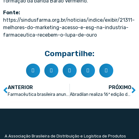
formação da banda Barão Vermelho.
Fonte:
https://sindusfarma.org.br/noticias/indice/exibir/21311-
melhores-do-marketing-acesso-e-esg-na-industria-
farmaceutica-recebem-o-lupa-de-ouro
Compartilhe:
ANTERIOR
PRÓXIMO
Farmacêutica brasileira anuncia reestruturação
Abradilan realiza 16ª edição de sua Convenção, na Bahia
A Associação Brasileira de Distribuição e Logística de Produtos