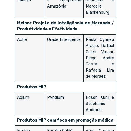
Sankyo
– Temporada
Schofield e
Amazônia
Marcelle
Blankenburg
Melhor Projeto de Inteligência de Mercado /
Produtividade e Efetividade
Aché
Grade Inteligente
Paula Cyrineu
Araujo, Rafael
Colen Varani,
Diego Andre
Costa e
Rafaela Lira
de Moraes
Produtos MIP
Adium
Pyridium
Edson Kunii e
Stephanie
Andrade
Produtos MIP com foco em promoção médica
Marjan
Família Caldê
Ana Carolina