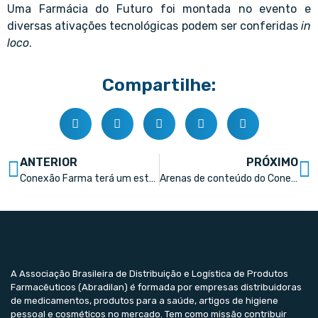
Uma Farmácia do Futuro foi montada no evento e
diversas ativações tecnológicas podem ser conferidas
in
loco
.
Compartilhe:
ANTERIOR
PRÓXIMO
Conexão Farma terá um estúdio de gravação de videocasts dentro do estande da Abradilan
Arenas de conteúdo do Conexão Farma falam de pricing, atendimento, layout e um panorama sobre o mercado
A Associação Brasileira de Distribuição e Logística de Produtos
Farmacêuticos (Abradilan) é formada por empresas distribuidoras
de medicamentos, produtos para a saúde, artigos de higiene
pessoal e cosméticos no mercado. Tem como missão contribuir