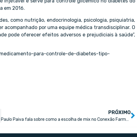
é injetável e serve para controle glicêmico no diabetes do
sa em 2016.
s, como nutrição, endocrinologia, psicologia, psiquiatria,
ser acompanhado por uma equipe médica transdisciplinar. O
e pode oferecer efeitos adversos e prejudiciais à saúde”,
a-medicamento-para-controle-de-diabetes-tipo-
PRÓXIMO
Paulo Paiva fala sobre como a escolha de mix no Conexão Farma 2023