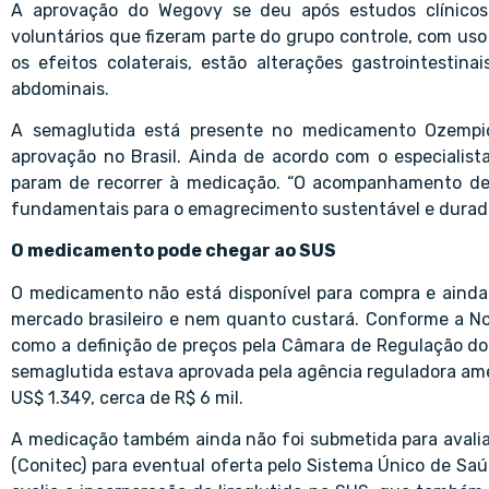
A aprovação do Wegovy se deu após estudos clínico
voluntários que fizeram parte do grupo controle, com uso
os efeitos colaterais, estão alterações gastrointestina
abdominais.
A semaglutida está presente no medicamento Ozempic
aprovação no Brasil. Ainda de acordo com o especialist
param de recorrer à medicação. “O acompanhamento de 
fundamentais para o emagrecimento sustentável e durado
O medicamento pode chegar ao SUS
O medicamento não está disponível para compra e aind
mercado brasileiro e nem quanto custará. Conforme a Nov
como a definição de preços pela Câmara de Regulação d
semaglutida estava aprovada pela agência reguladora ame
US$ 1.349, cerca de R$ 6 mil.
A medicação também ainda não foi submetida para avalia
(Conitec) para eventual oferta pelo Sistema Único de Sa