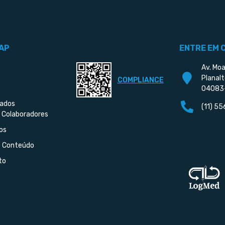
AP
ENTRE EM 
Av. Moa
Planalt
COMPLIANCE
04083
iados
(11) 5
 Colaboradores
os
e Conteúdo
to