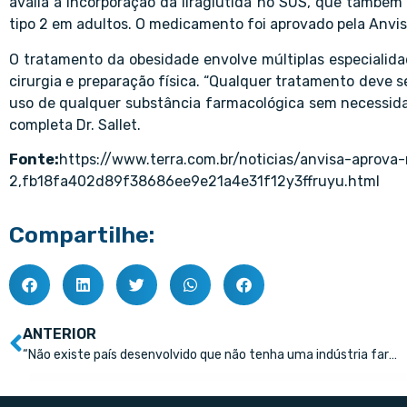
avalia a incorporação da liraglutida no SUS, que também 
tipo 2 em adultos. O medicamento foi aprovado pela Anvi
O tratamento da obesidade envolve múltiplas especialidade
cirurgia e preparação física. “Qualquer tratamento deve 
uso de qualquer substância farmacológica sem necessidad
completa Dr. Sallet.
Fonte:
https://www.terra.com.br/noticias/anvisa-aprov
2,fb18fa402d89f38686ee9e21a4e31f12y3ffruyu.html
Compartilhe:
ANTERIOR
“Não existe país desenvolvido que não tenha uma indústria farmacêutica forte”