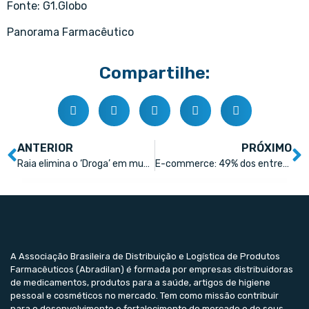
Fonte: G1.Globo
Panorama Farmacêutico
Compartilhe:
ANTERIOR
PRÓXIMO
Raia elimina o ‘Droga’ em mudança de marca
E-commerce: 49% dos entrevistados afirmou que rapidez é o item mais importante na entrega dos pedidos
A Associação Brasileira de Distribuição e Logística de Produtos
Farmacêuticos (Abradilan) é formada por empresas distribuidoras
de medicamentos, produtos para a saúde, artigos de higiene
pessoal e cosméticos no mercado. Tem como missão contribuir
para o desenvolvimento e fortalecimento do mercado e de seus