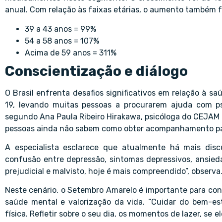
anual. Com relação às faixas etárias, o aumento também f
39 a 43 anos = 99%
54 a 58 anos = 107%
Acima de 59 anos = 311%
Conscientização e diálogo
O Brasil enfrenta desafios significativos em relação à s
19, levando muitas pessoas a procurarem ajuda com ps
segundo Ana Paula Ribeiro Hirakawa, psicóloga do CEJAM 
pessoas ainda não sabem como obter acompanhamento par
A especialista esclarece que atualmente há mais disc
confusão entre depressão, sintomas depressivos, ansieda
prejudicial e malvisto, hoje é mais compreendido”, observa
Neste cenário, o Setembro Amarelo é importante para cons
saúde mental e valorização da vida. “Cuidar do bem-es
física. Refletir sobre o seu dia, os momentos de lazer, se 