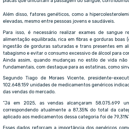
placas que dificultam a passagem do sangue, contribuind
Além disso, fatores genéticos, como a hipercolesterolem
elevadas, mesmo entre pessoas jovens e saudáveis.
Para isso, é necessário realizar exames de sangue 
alimentação equilibrada, rica em fibras e gorduras boas (
ingestão de gorduras saturadas e trans presentes em alim
tabagismo e evitar o consumo excessivo de álcool para co
Ainda assim, quando mudanças no estilo de vida não 
fundamentais, com destaque para as estatinas, como sinv
Segundo Tiago de Moraes Vicente, presidente-execut
102.648.159 unidades de medicamentos genéricos indicad
das vendas do mercado.
“Já em 2025, as vendas alcançaram 58.075.699 u
correspondendo atualmente a 87,35% do total da categ
aplicado aos medicamentos dessa categoria foi de 79,31%”
Esses dados reforçam a importância dos genéricos como 