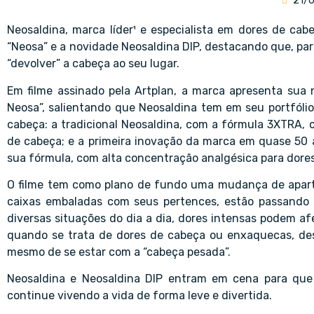
21/
Neosaldina, marca líder¹ e especialista em dores de ca
“Neosa” e a novidade Neosaldina DIP, destacando que, par
“devolver” a cabeça ao seu lugar.
Em filme assinado pela Artplan, a marca apresenta su
Neosa”, salientando que Neosaldina tem em seu portfóli
cabeça: a tradicional Neosaldina, com a fórmula 3XTRA, c
de cabeça; e a primeira inovação da marca em quase 50 a
sua fórmula, com alta concentração analgésica para dore
O filme tem como plano de fundo uma mudança de apart
caixas embaladas com seus pertences, estão passando
diversas situações do dia a dia, dores intensas podem a
quando se trata de dores de cabeça ou enxaquecas, des
mesmo de se estar com a “cabeça pesada”.
Neosaldina e Neosaldina DIP entram em cena para que 
continue vivendo a vida de forma leve e divertida.