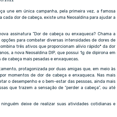
06/2022
beça une em única campanha, pela primeira vez, a famosa
a cada dor de cabeça, existe uma Neosaldina para ajudar a
a nova assinatura “Dor de cabeça ou enxaqueca? Chama a
o opções para combater diversas intensidades de dores de
ombina três ativos que proporcionam alívio rápido* da dor
nos, a nova Neosaldina DIP, que possui 1g de dipirona em
s de cabeça mais pesadas e enxaquecas.
amento, protagonizada por duas amigas que, em meio às
 por momentos de dor de cabeça e enxaqueca. Nas mais
fetar o desempenho e o bem-estar das pessoas, ainda mais
sas que trazem a sensação de “perder a cabeça”, ou até
ninguém deixe de realizar suas atividades cotidianas e