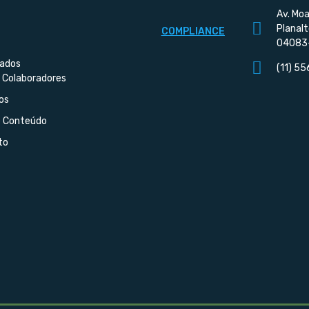
Av. Moa
Planalt
COMPLIANCE
04083
iados
(11) 5
 Colaboradores
os
e Conteúdo
to