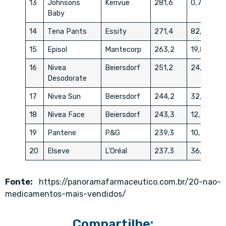
13
Johnsons
Kenvue
281,6
0,77
Baby
14
Tena Pants
Essity
271,4
82,00
15
Episol
Mantecorp
263,2
19,86
16
Nivea
Beiersdorf
251,2
24,27
Desodorate
17
Nivea Sun
Beiersdorf
244,2
32,54
18
Nivea Face
Beiersdorf
243,3
12,75
19
Pantene
P&G
239,3
10,61
20
Elseve
L’Oréal
237,3
36,03
Fonte:
https://panoramafarmaceutico.com.br/20-nao-
medicamentos-mais-vendidos/
Compartilhe: