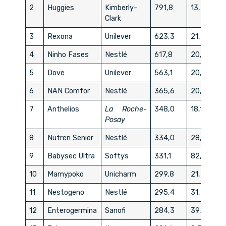
2
Huggies
Kimberly-
791,8
13,73
Clark
3
Rexona
Unilever
623,3
21,78
4
Ninho Fases
Nestlé
617,8
20,95
5
Dove
Unilever
563,1
20,83
6
NAN Comfor
Nestlé
365,6
20,72
7
Anthelios
La Roche-
348,0
18,13
Posay
8
Nutren Senior
Nestlé
334,0
28,95
9
Babysec Ultra
Softys
331,1
82,00
10
Mamypoko
Unicharm
299,8
21,56
11
Nestogeno
Nestlé
295,4
31,78
12
Enterogermina
Sanofi
284,3
39,36