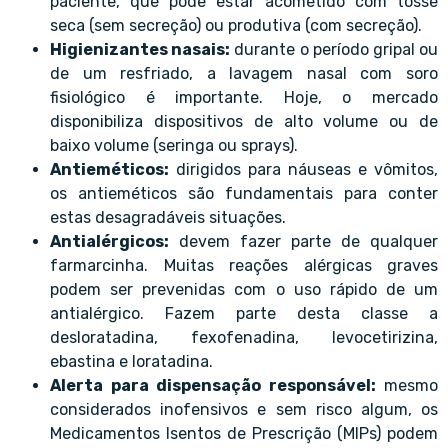
paciente, que pode estar acometido com tosse
seca (sem secreção) ou produtiva (com secreção).
Higienizantes nasais:
durante o período gripal ou
de um resfriado, a lavagem nasal com soro
fisiológico é importante. Hoje, o mercado
disponibiliza dispositivos de alto volume ou de
baixo volume (seringa ou sprays).
Antieméticos:
dirigidos para náuseas e vômitos,
os antieméticos são fundamentais para conter
estas desagradáveis situações.
Antialérgicos:
devem fazer parte de qualquer
farmarcinha. Muitas reações alérgicas graves
podem ser prevenidas com o uso rápido de um
antialérgico. Fazem parte desta classe a
desloratadina, fexofenadina, levocetirizina,
ebastina e loratadina.
Alerta para dispensação responsável:
mesmo
considerados inofensivos e sem risco algum, os
Medicamentos Isentos de Prescrição (MIPs) podem