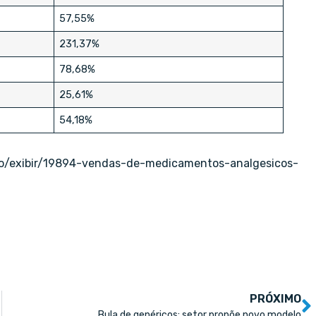
57,55%
231,37%
78,68%
25,61%
54,18%
oco/exibir/19894-vendas-de-medicamentos-analgesicos-
PRÓXIMO
Bula de genéricos: setor propõe novo modelo