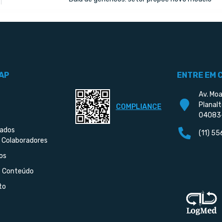
AP
ENTRE EM 
Av. Moa
Planalt
COMPLIANCE
04083
iados
(11) 5
 Colaboradores
os
e Conteúdo
to