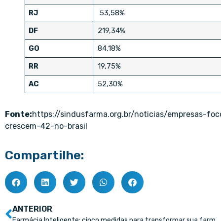
RJ
53,58%
DF
219,34%
GO
84,18%
RR
19,75%
AC
52,30%
Fonte:
https://sindusfarma.org.br/noticias/empresas-f
crescem-42-no-brasil
Compartilhe:
ANTERIOR
Farmácia Inteligente: cinco medidas para transformar sua farmácia