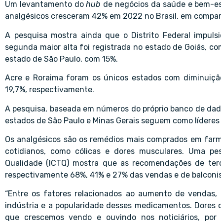
Um levantamento do
hub
de negócios da saúde e bem-es
analgésicos cresceram 42% em 2022 no Brasil, em compara
A pesquisa mostra ainda que o Distrito Federal impul
segunda maior alta foi registrada no estado de Goiás, co
estado de São Paulo, com 15%.
Acre e Roraima foram os únicos estados com diminuiç
19,7%, respectivamente.
A pesquisa, baseada em números do próprio banco de dados
estados de São Paulo e Minas Gerais seguem como lídere
Os analgésicos são os remédios mais comprados em far
cotidianos, como cólicas e dores musculares. Uma pesq
Qualidade (ICTQ) mostra que as recomendações de terc
respectivamente 68%, 41% e 27% das vendas e de balcon
“Entre os fatores relacionados ao aumento de vendas, 
indústria e a popularidade desses medicamentos. Dores
que crescemos vendo e ouvindo nos noticiários, por e