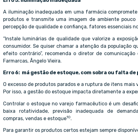
Erro 5: iluminação inadequada
A iluminação inadequada em uma farmácia compromete a e
produtos e transmite uma imagem de ambiente pouco a
percepção de qualidade e confiança, fatores essenciais no
“Instale luminárias de qualidade que valorize a exposi
consumidor. Se quiser chamar a atenção da população que
efeito contrário”, recomenda o diretor de comunicação 
Farmarcas, Ângelo Vieira.
Erro 6: má gestão de estoque, com sobra ou falta de
O excesso de produtos parados e a ruptura de itens mais 
Por isso, a gestão do estoque impacta diretamente a exper
Controlar o estoque no varejo farmacêutico é um desaf
baixa rotatividade, previsão inadequada de demand
10
compras, vendas e estoque
.
Para garantir os produtos certos estejam sempre disponíve