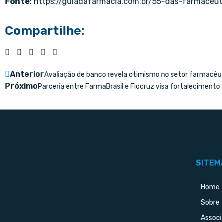
Fonte
:
https://guiadafarmacia.com.br/55-das-farmaceut
Compartilhe:
Anterior
Avaliação de banco revela otimismo no setor farmacêu
Próximo
Parceria entre FarmaBrasil e Fiocruz visa fortalecimento 
SITEM
Home
Sobre
Assoc