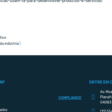
icas-usam-ia-para-desenvolver-produtos-e-servicos/
tico
da indústria
AP
ENTRE EM 
Av. Moa
Planalt
COMPLIANCE
04083
iados
(11) 5