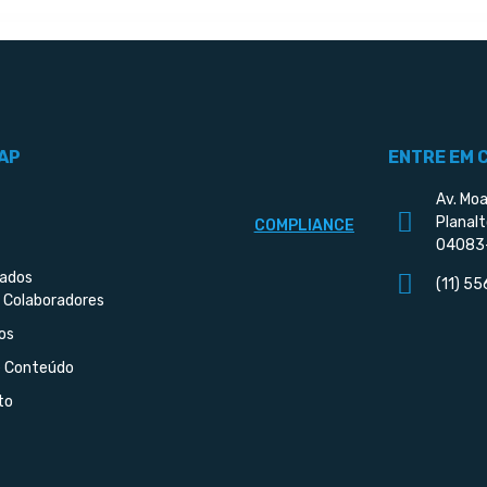
AP
ENTRE EM 
Av. Moa
Planalt
COMPLIANCE
04083
iados
(11) 5
 Colaboradores
os
e Conteúdo
to