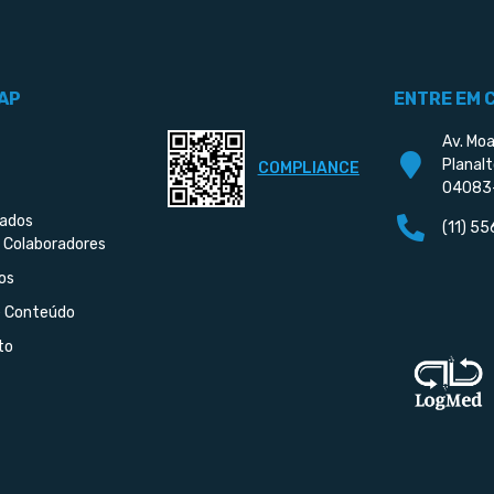
AP
ENTRE EM 
Av. Moa
Planalt
COMPLIANCE
04083
iados
(11) 5
 Colaboradores
os
e Conteúdo
to