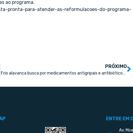
das ao programa.
esta-pronta-para-atender-as-reformulacoes-do-programa-
PRÓXIMO
Frio alavanca busca por medicamentos antigripais e antibióticos no Brasil
AP
ENTRE EM 
Av. Moa