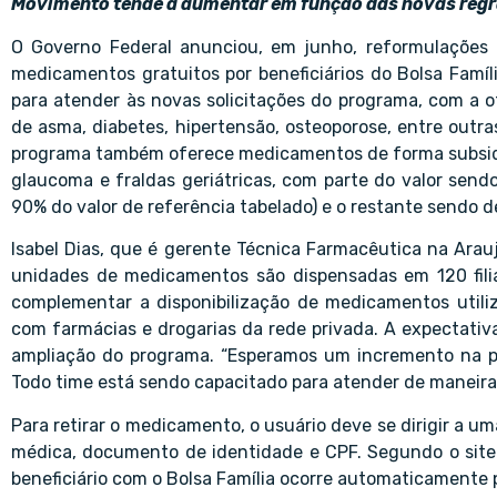
Movimento tende a aumentar em função das novas reg
O Governo Federal anunciou, em junho, reformulações 
medicamentos gratuitos por beneficiários do Bolsa Famíli
para atender às novas solicitações do programa, com a 
de asma, diabetes, hipertensão, osteoporose, entre outr
programa também oferece medicamentos de forma subsidiad
glaucoma e fraldas geriátricas, com parte do valor send
90% do valor de referência tabelado) e o restante sendo d
Isabel Dias, que é gerente Técnica Farmacêutica na Arau
unidades de medicamentos são dispensadas em 120 filia
complementar a disponibilização de medicamentos utili
com farmácias e drogarias da rede privada. A expectati
ampliação do programa. “Esperamos um incremento na 
Todo time está sendo capacitado para atender de maneira 
Para retirar o medicamento, o usuário deve se dirigir a u
médica, documento de identidade e CPF. Segundo o site 
beneficiário com o Bolsa Família ocorre automaticamente 