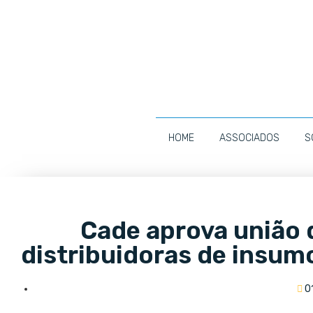
HOME
ASSOCIADOS
S
Cade aprova união 
distribuidoras de insum
0