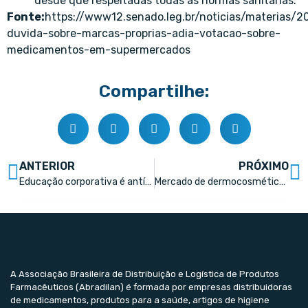
desde que respeitadas todas as normas sanitárias.
Fonte:
https://www12.senado.leg.br/noticias/materias/
duvida-sobre-marcas-proprias-adia-votacao-sobre-
medicamentos-em-supermercados
Compartilhe:
ANTERIOR
PRÓXIMO
Educação corporativa é antídoto para a rotatividade no varejo farmacêutico
Mercado de dermocosméticos movimenta R$ 12,3 bilhões
A Associação Brasileira de Distribuição e Logística de Produtos
Farmacêuticos (Abradilan) é formada por empresas distribuidoras
de medicamentos, produtos para a saúde, artigos de higiene