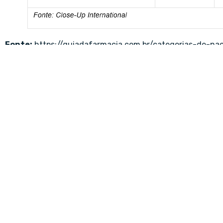
Fonte:
https://guiadafarmacia.com.br/categorias-de-
Compartilhe:
ANTERIOR
Levantamento revela aumento de cerca de 15% nas vendas de medicamentos voltados à saúde masculina
SITEM