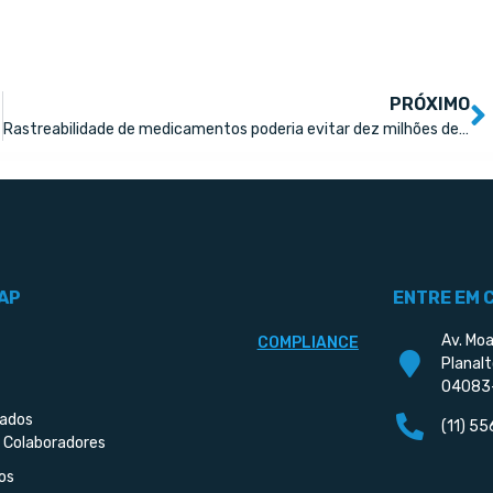
PRÓXIMO
Rastreabilidade de medicamentos poderia evitar dez milhões de mortes
AP
ENTRE EM 
Av. Moa
COMPLIANCE
Planalt
04083
iados
(11) 5
 Colaboradores
os