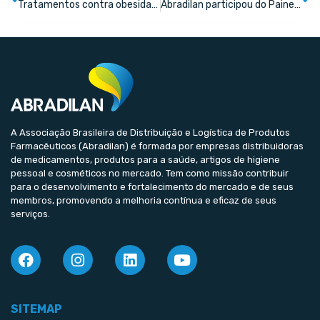
Tratamentos contra obesidade baseados no receptor do GLP-1 se consolidam e farmas começam a olhar para genéricos e biossimilares
Abradilan participou do Painel Os Caminhos do Futuro para o Canal Farma no evento Imersão Contabiliza Pharma
A Associação Brasileira de Distribuição e Logística de Produtos
Farmacêuticos (Abradilan) é formada por empresas distribuidoras
de medicamentos, produtos para a saúde, artigos de higiene
pessoal e cosméticos no mercado. Tem como missão contribuir
para o desenvolvimento e fortalecimento do mercado e de seus
membros, promovendo a melhoria contínua e eficaz de seus
serviços.
SITEMAP