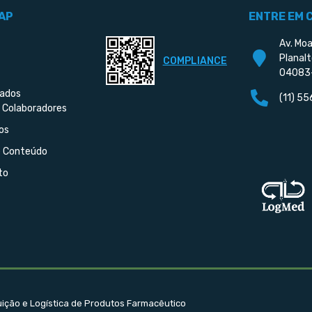
AP
ENTRE EM 
Av. Moa
Planalt
COMPLIANCE
04083
iados
(11) 5
 Colaboradores
os
e Conteúdo
to
buição e Logística de Produtos Farmacêutico