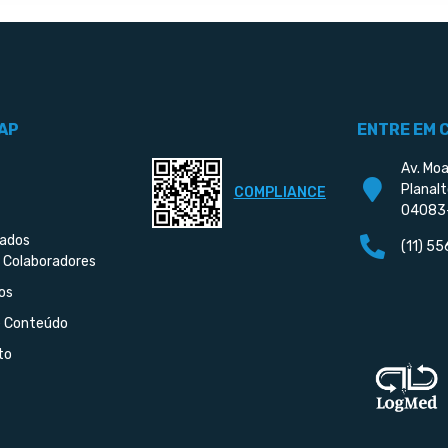
AP
ENTRE EM 
Av. Moa
Planalt
COMPLIANCE
04083
iados
(11) 5
 Colaboradores
os
e Conteúdo
to