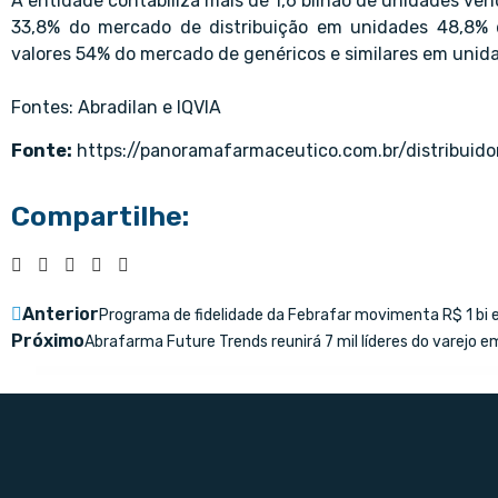
A entidade contabiliza mais de 1,6 bilhão de unidades ven
33,8% do mercado de distribuição em unidades 48,8% d
valores 54% do mercado de genéricos e similares em unid
Fontes: Abradilan e IQVIA
Fonte:
https://panoramafarmaceutico.com.br/distribui
Compartilhe:
Anterior
Programa de fidelidade da Febrafar movimenta R$ 1 bi
Próximo
Abrafarma Future Trends reunirá 7 mil líderes do varejo e