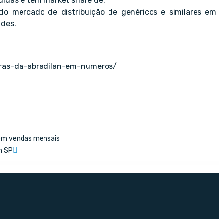
didas e tem market share de:
o mercado de distribuição de genéricos e similares em
ades.
doras-da-abradilan-em-numeros/
 em vendas mensais
m SP