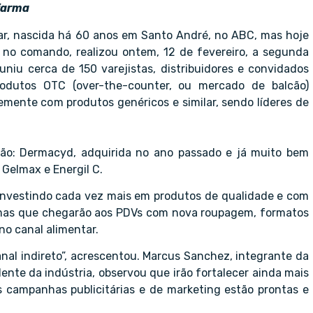
 farma
liar, nascida há 60 anos em Santo André, no ABC, mas hoje
 no comando, realizou ontem, 12 de fevereiro, a segunda
iu cerca de 150 varejistas, distribuidores e convidados
rodutos OTC (over-the-counter, ou mercado de balcão)
mente com produtos genéricos e similar, sendo líderes de
ão: Dermacyd, adquirida no ano passado e já muito bem
 Gelmax e Energil C.
investindo cada vez mais em produtos de qualidade e com
 mas que chegarão aos PDVs com nova roupagem, formatos
no canal alimentar.
anal indireto”, acrescentou. Marcus Sanchez, integrante da
dente da indústria, observou que irão fortalecer ainda mais
campanhas publicitárias e de marketing estão prontas e