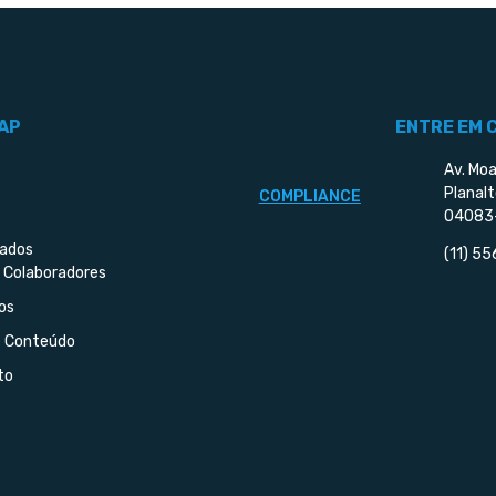
AP
ENTRE EM 
Av. Moa
Planalt
COMPLIANCE
04083
iados
(11) 5
 Colaboradores
os
e Conteúdo
to