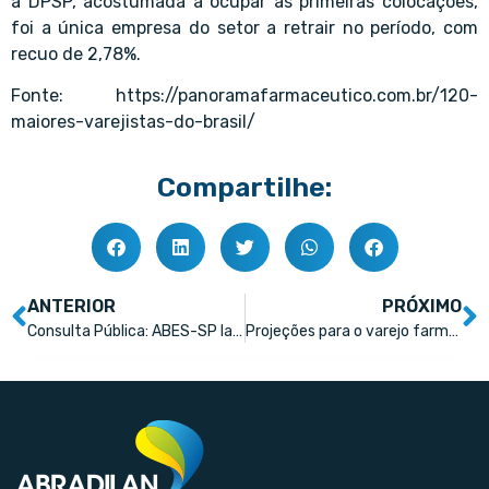
a DPSP, acostumada a ocupar as primeiras colocações,
foi a única empresa do setor a retrair no período, com
recuo de 2,78%.
Fonte:
https://panoramafarmaceutico.com.br/120-
maiores-varejistas-do-brasil/
Compartilhe:
ANTERIOR
PRÓXIMO
Consulta Pública: ABES-SP lança consulta sobre reciclagem de blísteres, cartelas vazias de medicamentos pós-Consumo
Projeções para o varejo farmacêutico são positivas, aponta JP Morgan