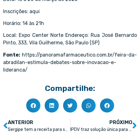
Inscrições: aqui
Horário: 14 às 21h
Local: Expo Center Norte Endereço: Rua José Bernardo
Pinto, 333, Vila Guilherme, São Paulo (SP)
Fonte:
https://panoramafarmaceutico.com.br/feira-da-
abradilan-estimula-debates-sobre-inovacao-e-
lideranca/
Compartilhe:
ANTERIOR
PRÓXIMO
Sergipe tem a receita para se firmar como polo farmacêutico no Brasil
IPDV traz solução única para todas as necessidades do PDV da farmácia