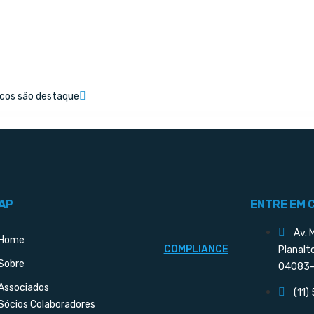
cos são destaque
AP
ENTRE EM 
Av. 
Home
COMPLIANCE
Planalt
Sobre
04083-
Associados
(11)
Sócios Colaboradores