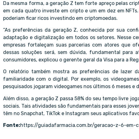
Da mesma forma, a geração Z tem forte apreço pelas cript
em cada quatro investe em cripto e um em dez em NFTs. 
poderiam ficar ricos investindo em criptomoedas.
“As preferências da geração Z, conhecida por sua conf
adaptação e digitalização em todos os setores. Nesse c
empresas fortaleçam suas parcerias com atores que of
dessas soluções será, sem dúvida, fundamental para a
consumidores, explicou o gerente geral da Visa para a Regi
O relatório também mostra as preferências de lazer d
familiaridade com o digital. Por exemplo, os videogame
pesquisados jogaram videogames nos últimos 6 meses e d
Além disso, a geração Z passa 58% do seu tempo livre jo
sociais. Tais atividades são fundamentais para esses jove
têm no Snapchat, TikTok e Instagram seus aplicativos favo
Fonte:
https://guiadafarmacia.com.br/geracao-z-6-em-