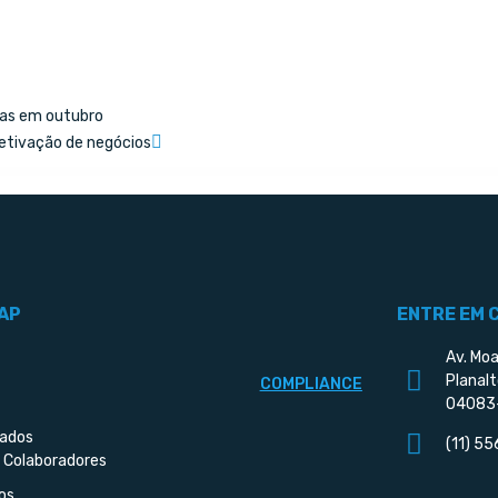
das em outubro
etivação de negócios
AP
ENTRE EM 
Av. Moa
Planalt
COMPLIANCE
04083
iados
(11) 5
 Colaboradores
os