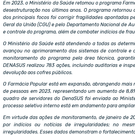
Em 2023, o Ministério da Saúde retomou o programa Farmá
desestruturação nos últimos anos. O programa retornou 
dos principais focos foi corrigir fragilidades apontadas 
Geral da União (CGU) e pelo Departamento Nacional de A
e controle do programa, além de combater indícios de fra
O Ministério da Saúde está atendendo a todas as determ
avançou no aprimoramento dos sistemas de controle e au
monitoramento do programa pela área técnica, garantin
DENASUS realizou 783 ações, incluindo auditorias e insp
devolução aos cofres públicos.
O Farmácia Popular está em expansão, abrangendo mais mu
de pessoas em 2023, representando um aumento de 8,8%
quadro de servidores do DenaSUS foi enviada ao Minist
processo seletivo interno está em andamento para ampliar
Em virtude das ações de monitoramento, de janeiro de 2
por indícios ou notícias de irregularidades; no me
irregularidades. Esses dados demonstram o fortalecimento