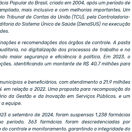
cia Popular do Brasil, criado em 2004, após um período de
ampliado, mais inclusivo e com melhorias importantes. Um
pelo Tribunal de Contas da União (TCU), pela Controladoria-
uditoria do Sistema Único de Saúde (DenaSUS) na execução
udes.
inações e recomendações dos órgãos de controle. A pasta
ditoria, na digitalização dos processos de trabalho e no
do maior segurança e eficiência à política. Em 2023, o
eções, identificando um montante de R$ 40,7 milhões para
nicípios e beneficiários, com atendimento a 21,9 milhões
 em relação a 2022. Uma proposta para recomposição do
ério da Gestão e da Inovação em Serviços Públicos, e um
 a equipe.
023 a setembro de 2024, foram suspensas 1.238 farmácias
smo período, 363 farmácias foram descredenciadas por
 do controle e monitoramento, garantindo a integridade do