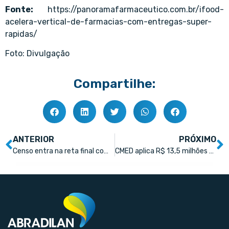
Fonte:
https://panoramafarmaceutico.com.br/ifood-
acelera-vertical-de-farmacias-com-entregas-super-
rapidas/
Foto: Divulgação
Compartilhe:
ANTERIOR
PRÓXIMO
Censo entra na reta final com 79% de adesão da indústria farmacêutica; prazo termina dia 31 de março
CMED aplica R$ 13,5 milhões em multas a distribuidoras por oferta de medicamentos acima do teto