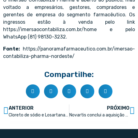
voltado a empresários, gestores, compradores e
gerentes de empresa do segmento farmacêutico. Os
ingressos estão à venda pelo link
https://imersaocontabiliza.com.br/home e pelo
WhatsApp (81) 98130-3232.
Fonte:
https://panoramafarmaceutico.com.br/imersao-
contabiliza-pharma-nordeste/
Compartilhe:
ANTERIOR
PRÓXIMO
Cloreto de sódio e Losartana lideram ranking dos princípios ativos mais vendidos em 2022
Novartis conclui a aquisição da Chinook Therapeutics por até US$ 3,5 bilhões