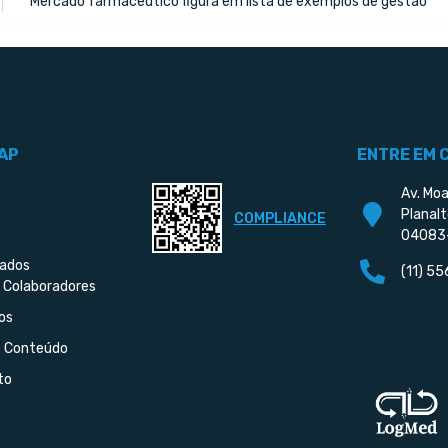
Mercado farmacêutico figura em lista de exemplos de gestão
AP
ENTRE EM 
Av. Moa
Planalt
COMPLIANCE
04083
iados
(11) 5
 Colaboradores
os
e Conteúdo
to