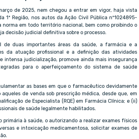
 março de 2025, nem chegou a entrar em vigor, haja vista
 da 1ª Região, nos autos da Ação Civil Pública nº1024895-
 norma em todo território nacional, bem como proibindo o
 decisão judicial definitiva sobre o processo.
al de duas importantes áreas da saúde, a farmácia e a
s da atuação profissional e a definição das atividades
e intensa judicialização, promove ainda mais insegurança
ntegradas para o aperfeiçoamento do sistema de saúde
egulamentar as bases em que o farmacêutico devidamente
do aqueles de venda sob prescrição médica, desde que, em
lificação de Especialista (RQE) em Farmácia Clínica; e (ii)
ssionais de saúde legalmente habilitados.
primária à saúde, o autorizando a realizar exames físicos
adversas e intoxicação medicamentosa, solicitar exames de
ão.