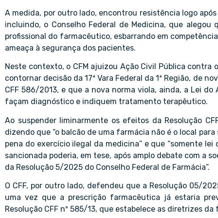
A medida, por outro lado, encontrou resistência logo após
incluindo, o Conselho Federal de Medicina, que alegou qu
profissional do farmacêutico, esbarrando em competência
ameaça à segurança dos pacientes.
Neste contexto, o CFM ajuizou Ação Civil Pública contra 
contornar decisão da 17ª Vara Federal da 1ª Região, de n
CFF 586/2013, e que a nova norma viola, ainda, a Lei do
façam diagnóstico e indiquem tratamento terapêutico.
Ao suspender liminarmente os efeitos da Resolução CFF
dizendo que “o balcão de uma farmácia não é o local para
pena do exercício ilegal da medicina” e que “somente lei 
sancionada poderia, em tese, após amplo debate com a soc
da Resolução 5/2025 do Conselho Federal de Farmácia”.
O CFF, por outro lado, defendeu que a Resolução 05/202
uma vez que a prescrição farmacêutica já estaria pre
Resolução CFF nº 585/13, que estabelece as diretrizes da f