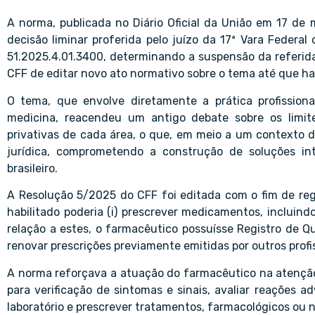
A norma, publicada no Diário Oficial da União em 17 de
decisão liminar proferida pelo juízo da 17ª Vara Federal
51.2025.4.01.3400, determinando a suspensão da referida
CFF de editar novo ato normativo sobre o tema até que haja
O tema, que envolve diretamente a prática profission
medicina, reacendeu um antigo debate sobre os limite
privativas de cada área, o que, em meio a um contexto d
jurídica, comprometendo a construção de soluções i
brasileiro.
A Resolução 5/2025 do CFF foi editada com o fim de r
habilitado poderia (i) prescrever medicamentos, incluin
relação a estes, o farmacêutico possuísse Registro de Qua
renovar prescrições previamente emitidas por outros profi
A norma reforçava a atuação do farmacêutico na atenção 
para verificação de sintomas e sinais, avaliar reações 
laboratório e prescrever tratamentos, farmacológicos ou n