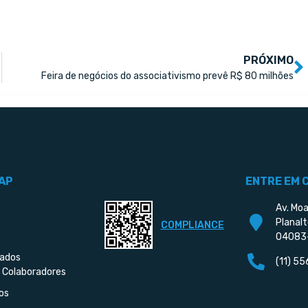
PRÓXIMO
Feira de negócios do associativismo prevê R$ 80 milhões
AP
ENTRE EM 
Av. Moa
Planalt
COMPLIANCE
04083
iados
(11) 5
 Colaboradores
os