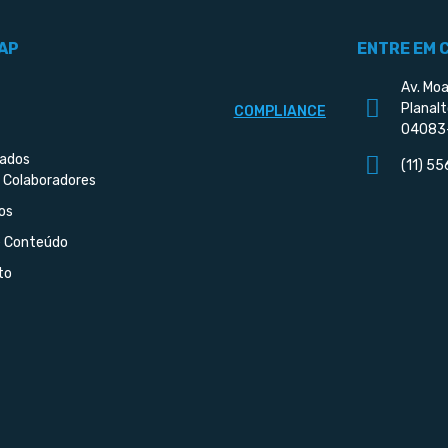
AP
ENTRE EM 
Av. Moa
Planalt
COMPLIANCE
04083
iados
(11) 5
 Colaboradores
os
e Conteúdo
to