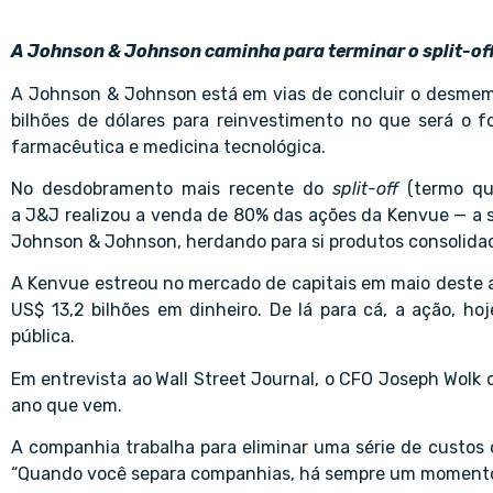
A Johnson & Johnson caminha para terminar o split-of
A Johnson & Johnson
está em vias de concluir o desme
bilhões de dólares para reinvestimento no que será o 
farmacêutica e medicina tecnológica.
No desdobramento mais recente do
split-off
(termo qu
a J&J realizou a venda de 80% das ações da Kenvue — a s
Johnson & Johnson, herdando para si produtos consolida
A Kenvue estreou no mercado de capitais em maio deste
US$ 13,2 bilhões em dinheiro. De lá para cá, a ação, h
pública.
Em entrevista ao
Wall Street Journal, o CFO Joseph Wolk 
ano que vem.
A companhia trabalha para eliminar uma série de custos 
“Quando você separa companhias, há sempre um momento de