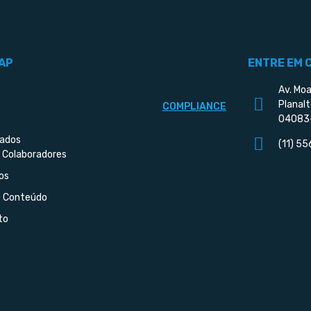
AP
ENTRE EM 
Av. Moa
Planalt
COMPLIANCE
04083
iados
(11) 5
 Colaboradores
os
e Conteúdo
to