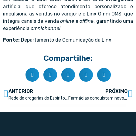
artificial que oferece atendimento personalizado e
impulsiona as vendas no varejo; e o Linx Omni OMS, que
integra canais de venda
online
e
offline
, garantindo uma
experiência
omnichannel
.
Fonte:
Departamento de Comunicação da Linx
Compartilhe:
ANTERIOR
PRÓXIMO
Rede de drogarias do Espírito Santo expande operação para o Rio de Janeiro
Farmácias conquistam novos lares brasileiros e tíquete médio sobe 4%