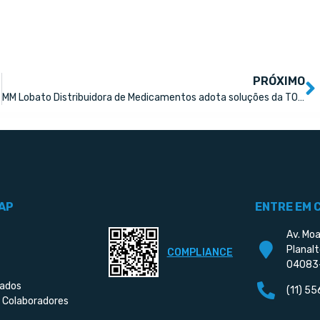
PRÓXIMO
MM Lobato Distribuidora de Medicamentos adota soluções da TOTVS para expandir seus negócios
AP
ENTRE EM 
Av. Moa
Planalt
COMPLIANCE
04083
iados
(11) 5
 Colaboradores