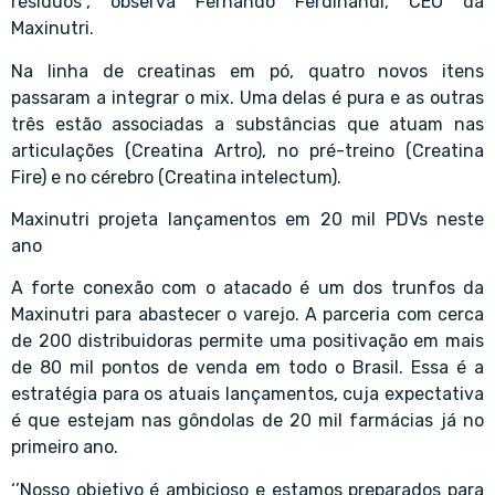
resíduos”, observa
Fernando Ferdinandi
, CEO da
Maxinutri.
Na linha de creatinas em pó, quatro novos itens
passaram a integrar o mix. Uma delas é pura e as outras
três estão associadas a substâncias que atuam nas
articulações (Creatina Artro), no pré-treino (Creatina
Fire) e no
cérebro
(Creatina intelectum).
Maxinutri projeta lançamentos em 20 mil PDVs neste
ano
A forte conexão com o atacado é um dos trunfos da
Maxinutri para abastecer o varejo. A parceria com cerca
de 200 distribuidoras permite uma positivação em mais
de 80 mil pontos de venda em todo o Brasil. Essa é a
estratégia para os atuais lançamentos, cuja expectativa
é que estejam nas gôndolas de 20 mil farmácias já no
primeiro ano.
‘’Nosso objetivo é ambicioso e estamos preparados para