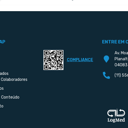
AP
ENTRE EM 
Av. Moa
Planalt
COMPLIANCE
04083
iados
(11) 5
 Colaboradores
os
e Conteúdo
to