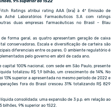
bilhões, 9% superior ao 1S22
Fitch Ratings atribui rating AAA (bra) à 4ª Emissão de
da Aché Laboratórios Farmacêuticos S.A com ratings
a outras duas empresas farmacêuticas no Brasil – Blau
, de forma geral, as quatro apresentam geração de caixa
tal conservadoras. Escala e diversificação de carteira são
cipais diferenciais entre os pares. O ambiente regulatório é
mplementados pelo governo em abril de cada ano.
 capital 100% nacional, com sede em São Paulo, presente
íquida totalizou R$ 1,9 bilhão, um crescimento de 14%. No
 foi 13% superior a apresentada no mesmo período de 2022 e
s operações fora do Brasil cresceu 31% totalizando R$ 829
 líquida consolidada; uma expansão de 3 p.p. em relação ao
,5 bilhões, 9% superior ao 1S22.