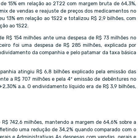
to de 15% em relação ao 2T22 com margem bruta de 64,3%,
o mix de vendas e reajuste de preços dos medicamentos no
ceu 13% em relação ao 1S22 e totalizou R$ 2,9 bilhões, com
ção ao 1S22.
 de R$ 154 milhões ante uma despesa de R$ 73 milhões no
ceiro foi uma despesa de R$ 285 milhões, explicada por
ndividamento da companhia e pelo patamar da taxa básica
nhia atingiu R$ 6,8 bilhões explicado pela emissão das
lente a R$ 707 milhões e pela 4ª emissão de debêntures no
,30% a.a. O endividamento líquido era de R$ 3,9 bilhões,
 de R$ 742,6 milhões, mantendo a margem de 64,6% sobre a
s, refletindo uma redução de 34,2% quando comparado com o
rais e Administrativas As despesas com vendas, gerais e