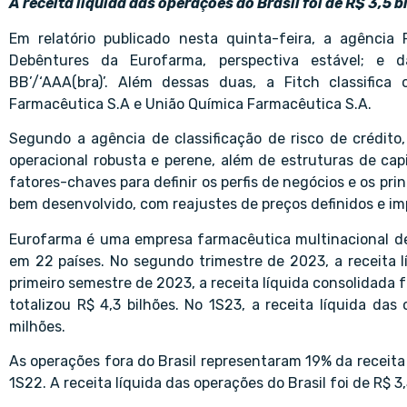
A receita líquida das operações do Brasil foi de R$ 3,5 
Em relatório publicado nesta quinta-feira, a agência 
Debêntures da Eurofarma, perspectiva estável; e 
BB’/‘AAA(bra)’. Além dessas duas, a Fitch classific
Farmacêutica S.A e União Química Farmacêutica S.A.
Segundo a agência de classificação de risco de crédito
operacional robusta e perene, além de estruturas de capi
fatores-chaves para definir os perfis de negócios e os prin
bem desenvolvido, com reajustes de preços definidos e i
Eurofarma é uma empresa farmacêutica multinacional de
em 22 países. No segundo trimestre de 2023, a receita l
primeiro semestre de 2023, a receita líquida consolidada
totalizou R$ 4,3 bilhões. No 1S23, a receita líquida da
milhões.
As operações fora do Brasil representaram 19% da receita
1S22. A receita líquida das operações do Brasil foi de R$ 3