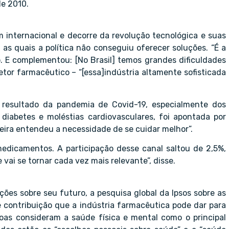
de 2010.
ém internacional e decorre da revolução tecnológica e suas
s quais a política não conseguiu oferecer soluções. “É a
elo. E complementou: [No Brasil] temos grandes dificuldades
etor farmacêutico – “[essa]indústria altamente sofisticada
esultado da pandemia de Covid-19, especialmente dos
iabetes e moléstias cardiovasculares, foi apontada por
leira entendeu a necessidade de se cuidar melhor”.
dicamentos. A participação desse canal saltou de 2,5%,
vai se tornar cada vez mais relevante”, disse.
ões sobre seu futuro, a pesquisa global da Ipsos sobre as
de contribuição que a indústria farmacêutica pode dar para
oas consideram a saúde física e mental como o principal