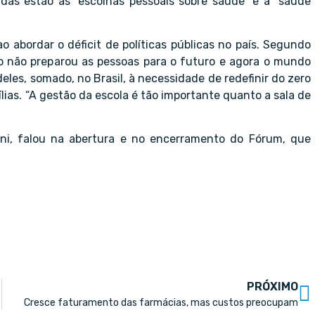
adas estão as “escolhas pessoais sobre saúde” e a “saúde
o abordar o déficit de políticas públicas no país. Segundo
iro não preparou as pessoas para o futuro e agora o mundo
eles, somado, no Brasil, à necessidade de redefinir do zero
lias. “A gestão da escola é tão importante quanto a sala de
ini, falou na abertura e no encerramento do Fórum, que
PRÓXIMO
cêutico
Cresce faturamento das farmácias, mas custos preocupam