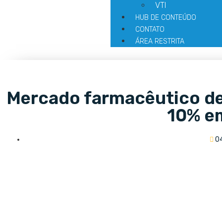
VTI
HUB DE CONTEÚDO
CONTATO
ÁREA RESTRITA
Mercado farmacêutico de
10% e
0