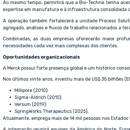
Ao mesmo tempo, permitirá que a Bio-Techne tenha acesso
expertise em manufatura e à infraestrutura consolidada d
A operação também fortalecerá a unidade Process Solut
agregado, análises e fluxos de trabalho relacionados a ter
Combinadas, as duas empresas oferecerão maior profun
necessidades cada vez mais complexas dos clientes.
Oportunidades organizacionais
A Merck possui forte presença global e um histórico cons
Nos últimos vinte anos, investiu mais de US$ 35 bilhões (E
Millipore (2010);
Sigma-Aldrich (2015);
Versum (2019);
SpringWorks Therapeutics (2025).
Atualmente, emprega mais de 14 mil pessoas nos Estados 
A integração reunirá equipes da América do Norte, Europ