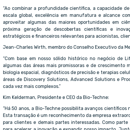
“Ao combinar a profundidade científica, a capacidade de
escala global, excelência em manufatura e alcance com
aproveitar algumas das maiores oportunidades em ciên
próxima geração de descobertas científicas e inovaç
estratégicos e financeiros relevantes para acionistas, clie
Jean-Charles Wirth, membro do Conselho Executivo da Mer
“Com base em nosso sólido histórico no negócio de Li
algumas das áreas mais promissoras e de crescimento ma
biologia espacial, diagnósticos de precisão e terapias cel
áreas de Discovery Solutions, Advanced Solutions e Proc
cada vez mais complexos.”
Kim Kelderman, Presidente e CEO da Bio-Techne:
“Há 50 anos, a Bio-Techne possibilita avanços científicos 
Esta transação é um reconhecimento da empresa extraordi
para clientes e demais partes interessadas. Como parte
para acelerar a inovação e expandir nosso impacto. Junt