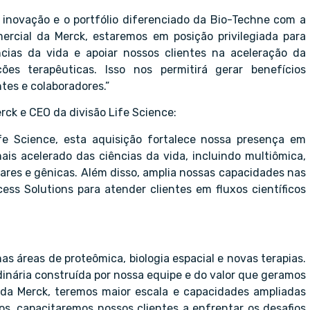
 inovação e o portfólio diferenciado da Bio-Techne com a
ercial da Merck, estaremos em posição privilegiada para
cias da vida e apoiar nossos clientes na aceleração da
ões terapêuticas. Isso nos permitirá gerar benefícios
ntes e colaboradores.”
ck e CEO da divisão Life Science:
fe Science, esta aquisição fortalece nossa presença em
is acelerado das ciências da vida, incluindo multiômica,
ulares e gênicas. Além disso, amplia nossas capacidades nas
ess Solutions para atender clientes em fluxos científicos
nas áreas de proteômica, biologia espacial e novas terapias.
nária construída por nossa equipe e do valor que geramos
 da Merck, teremos maior escala e capacidades ampliadas
os, capacitaremos nossos clientes a enfrentar os desafios