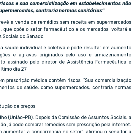
riscos e sua comercialização em estabelecimentos não
upermercados, contraria normas sanitárias”
prevê a venda de remédios sem receita em supermercados
ta, que opõe o setor farmacêutico e os mercados, voltará a
s Sociais do Senado.
o à saúde individual e coletiva e pode resultar em aumento
nções e agravos originados pelo uso e armazenamento
o assinado pelo diretor de Assistência Farmacêutica e
ltimo dia 27.
m prescrição médica contêm riscos. “Sua comercialização
imentos de saúde, como supermercados, contraria normas
dução de preços
lho (União-PB). Depois da Comissão de Assuntos Sociais, a
ção já pode comprar remédios sem prescrição pela internet.
 aumentar a concorrência no setor”, afirmou o senador à