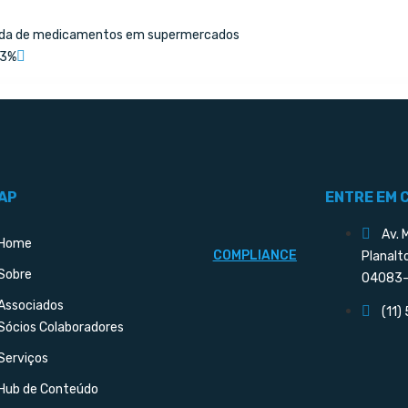
enda de medicamentos em supermercados
13%
AP
ENTRE EM 
Av. 
Home
COMPLIANCE
Planalt
Sobre
04083-
Associados
(11)
Sócios Colaboradores
Serviços
Hub de Conteúdo