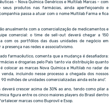
êuticas – Nova Química Genéricos e Multilab Marcas – com
de seus produtos nas farmácias, ainda aperfeiçoando e
 companhia passa a atuar com o nome Multilab Farma e fica
lhão anualmente com a comercialização de medicamentos e
uipe comercial: o time de sell-out deverá chegar a 150
ada com os portfólios das duas unidades de negócio em
a presença nas redes e associativismo.
rcado farmacêutico, comenta que a mudança é desafiadora:
ácias e drogarias pelo País tanto via distribuição quanto
é colocar as marcas Nova Química e Multilab no radar de
e venda, incluindo nesse processo a chegada dos nossos
r 90 milhões de unidades comercializadas ainda este ano”.
s deverá crescer acima de 30% ao ano, tendo como pilar a
ica figura entre os cinco maiores players do Brasil dentro
fortalecer marcas como Buprovil e Esop.