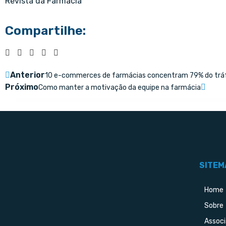
Revista da Farmácia
Compartilhe:
Anterior
10 e-commerces de farmácias concentram 79% do tráf
Próximo
Como manter a motivação da equipe na farmácia
SITEM
Home
Sobre
Assoc