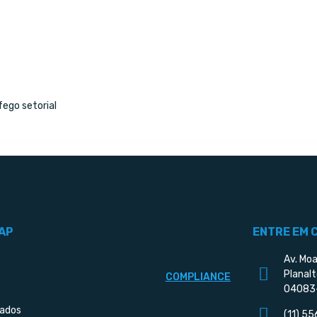
ego setorial
AP
ENTRE EM 
Av. Moa
Planalt
COMPLIANCE
04083
iados
(11) 5